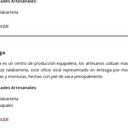
dades Artesanales:
labartería
legar
ga
 es un centro de producción equipalera, los artesanos utilizan mad
iza talabartería, este oficio está representado en Arteaga por mo
as y monturas, hechas con piel de vaca principalmente.
dades Artesanales:
labartería
uipales
legar