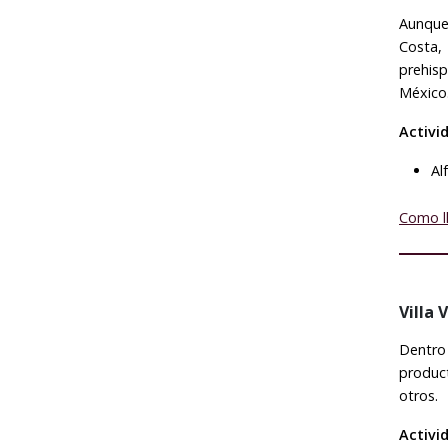
Aunque 
Costa,
prehis
México
Activi
Al
Como l
Villa 
Dentro 
produc
otros.
Activi