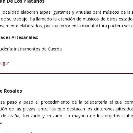
uan De Los Plátanos
 localidad elaboran arpas, guitarras y vihuelas para músicos de la 
 de su trabajo, ha llamado la atención de músicos de otros estados
samente elaborados, pues un error en la manufactura pudiera ser 
dades Artesanales:
udería: Instrumentos de Cuerda
legar
De Rosales
liza paso a paso el procedimiento de la talabartería el cual com
ción de las piezas, entre las que destacan los cinturones pitead
s de araña, trenzado y cruzado. La mayoría de los objetos elab
a.