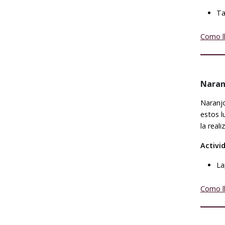
Ta
Como l
Naranj
Naranjo
estos l
la real
Activi
La
Como l