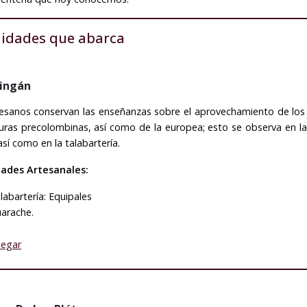
lidades que abarca
ingán
esanos conservan las enseñanzas sobre el aprovechamiento de los 
turas precolombinas, así como de la europea; esto se observa en 
así como en la talabartería.
dades Artesanales:
labartería: Equipales
arache.
legar