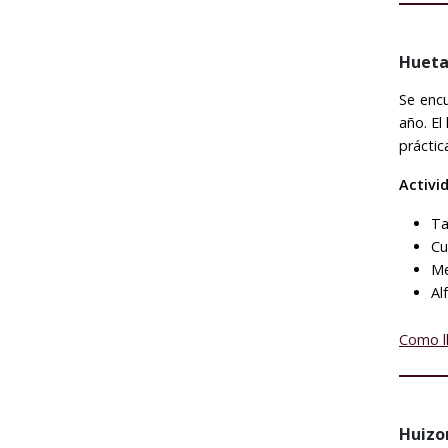
Huet
Se encu
año. El
práctic
Activi
Ta
Cu
Me
Al
Como l
Huizo