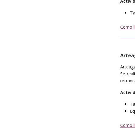
Activi
Ta
Como l
Artea
Arteaga
Se real
retranc
Activi
Ta
Eq
Como l