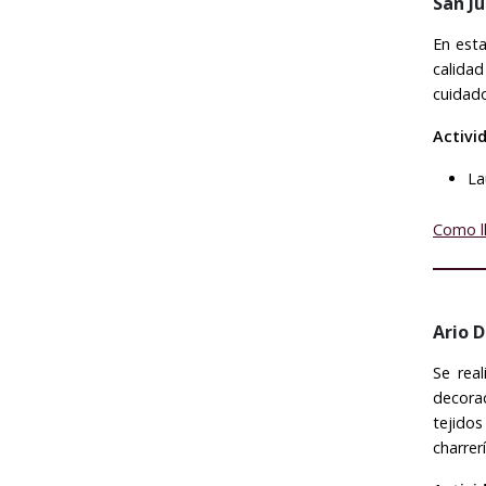
San J
En esta
calidad
cuidado
Activi
La
Como l
Ario 
Se rea
decora
tejido
charrerí