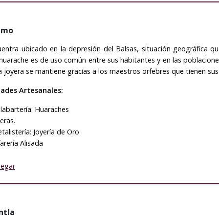
amo
entra ubicado en la depresión del Balsas, situación geográfica q
 huarache es de uso común entre sus habitantes y en las poblaciones
a joyera se mantiene gracias a los maestros orfebres que tienen sus 
dades Artesanales:
labartería: Huaraches
eras.
talistería: Joyería de Oro
farería Alisada
legar
ntla