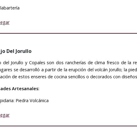
labartería
legar
o Del Jorullo
 del Jorullo y Copales son dos rancherías de clima fresco de la 
ugares se desarrolló a partir de la erupción del volcán Jorullo; la 
ización de estos enseres de cocina sencillos o decorados con diseños
dades Artesanales:
pidaria: Piedra Volcánica
legar