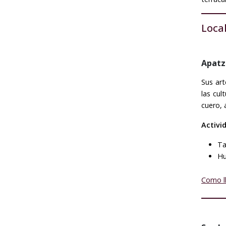
Loca
Apatz
Sus art
las cul
cuero, 
Activi
Ta
Hu
Como l