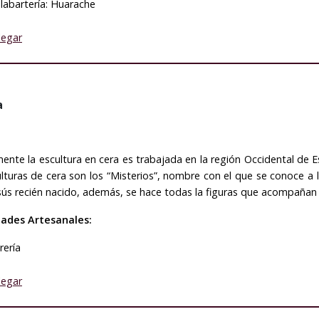
labartería: Huarache
legar
a
ente la escultura en cera es trabajada en la región Occidental de
lturas de cera son los “Misterios”, nombre con el que se conoce a l
sús recién nacido, además, se hace todas la figuras que acompañan
dades Artesanales:
rería
legar