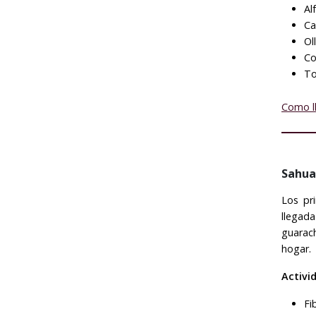
Al
Ca
Ol
Co
To
Como l
Sahua
Los pr
llegad
guarac
hogar.
Activi
Fi