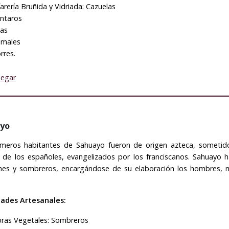
farería Bruñida y Vidriada: Cazuelas
ntaros
las
males
rres.
legar
yo
imeros habitantes de Sahuayo fueron de origen azteca, sometid
a de los españoles, evangelizados por los franciscanos. Sahuayo 
hes y sombreros, encargándose de su elaboración los hombres, mi
dades Artesanales:
bras Vegetales: Sombreros