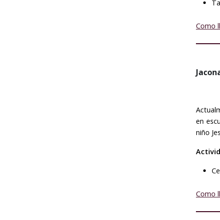
Ta
Como l
Jacon
Actualm
en escu
niño Je
Activi
Ce
Como l