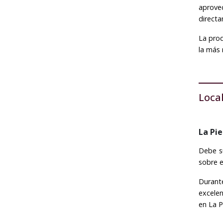
aprove
directa
La prod
la más 
Loca
La Pi
Debe su
sobre e
Durant
excelen
en La 