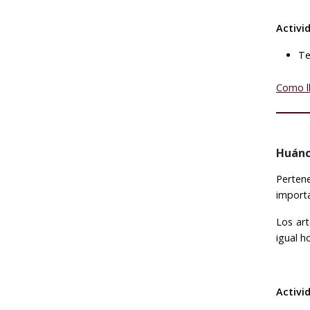
Activi
Te
Como l
Huánc
Pertene
importa
Los art
igual h
Activi