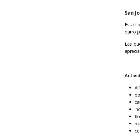
San Jo
Esta c
barro p
Las qu
aprecia
Activi
Al
po
ca
in
fl
ma
co