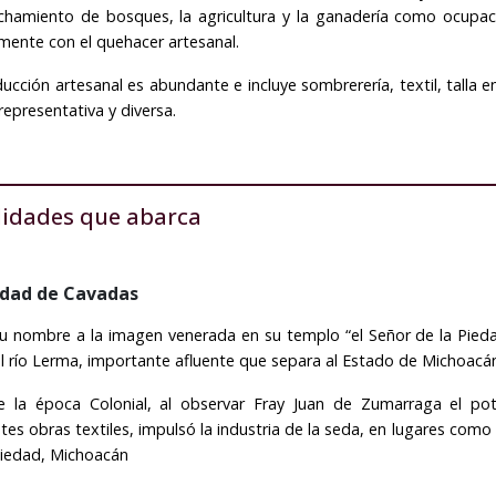
chamiento de bosques, la agricultura y la ganadería como ocupac
mente con el quehacer artesanal.
ucción artesanal es abundante e incluye sombrerería, textil, talla en 
representativa y diversa.
lidades que abarca
edad de Cavadas
 nombre a la imagen venerada en su templo “el Señor de la Piedad
l río Lerma, importante afluente que separa al Estado de Michoacá
e la época Colonial, al observar Fray Juan de Zumarraga el pot
tes obras textiles, impulsó la industria de la seda, en lugares com
Piedad, Michoacán