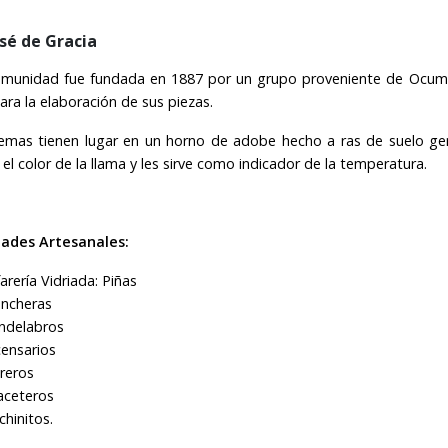
sé de Gracia
omunidad fue fundada en 1887 por un grupo proveniente de Ocumich
ara la elaboración de sus piezas.
emas tienen lugar en un horno de adobe hecho a ras de suelo ge
 el color de la llama y les sirve como indicador de la temperatura.
dades Artesanales:
farería Vidriada: Piñas
ncheras
ndelabros
censarios
oreros
ceteros
chinitos.