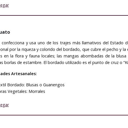
legar
uato
 confecciona y usa uno de los trajes más llamativos del Estado d
onal por la riqueza y colorido del bordado, que cubre el pecho y l
s en la flora y fauna locales; las mangas abombadas de la blusa
as borlas de estambre. El bordado utilizado es el punto de cruz o “Ku
dades Artesanales:
xtil Bordado: Blusas o Guanengos
bras Vegetales: Morrales
legar