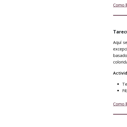
Como l
Tarec
Aquí se
excepci
basado
colorid
Activi
Te
Fi
Como l