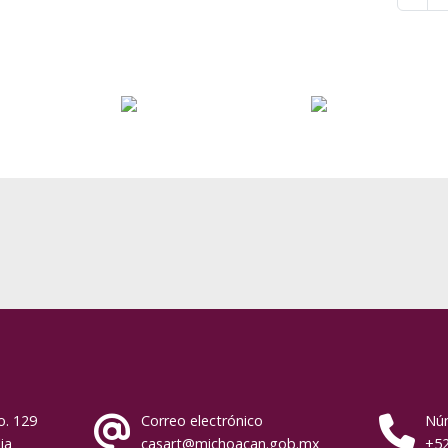
o. 129
Correo electrónico
Núm
ia
casart@michoacan.gob.mx
+52