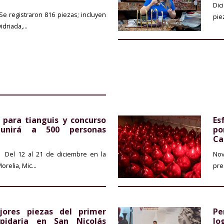
Dic
e registraron 816 piezas; incluyen
pie
driada,...
 para tianguis y concurso
Es
eunirá a 500 personas
po
Ca
Del 12 al 21 de diciembre en la
Nov
relia, Mic...
pre
jores piezas del primer
Pe
pidaria en San Nicolás
lo