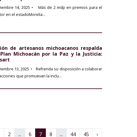
iembre 14, 2025
• Más de 2 mdp en premios para el
tor en el estadoMorelia...
ión de artesanos michoacanos respalda
 Plan Michoacán por la Paz y la Justicia:
sart
iembre 13, 2025
• Refrenda su disposición a colaborar
acciones que promuevan la inclu...
1
2
...
6
7
8
...
44
45
›