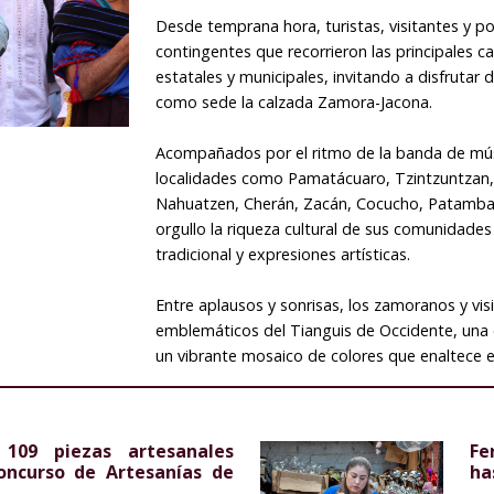
Desde temprana hora, turistas, visitantes y po
contingentes que recorrieron las principales 
estatales y municipales, invitando a disfrutar
como sede la calzada Zamora-Jacona.
Acompañados por el ritmo de la banda de mús
localidades como Pamatácuaro, Tzintzuntzan,
Nahuatzen, Cherán, Zacán, Cocucho, Patamban
orgullo la riqueza cultural de sus comunidades
tradicional y expresiones artísticas.
Entre aplausos y sonrisas, los zamoranos y v
emblemáticos del Tianguis de Occidente, una c
un vibrante mosaico de colores que enaltece e
 109 piezas artesanales
Fe
oncurso de Artesanías de
ha