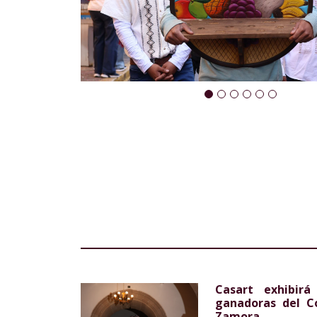
Casart exhibirá
ganadoras del C
Zamora