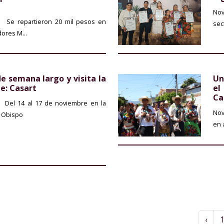
Nov
Se repartieron 20 mil pesos en
sec
ores M...
de semana largo y visita la
Un
te: Casart
el
Ca
Del 14 al 17 de noviembre en la
Nov
s Obispo
en 
‹