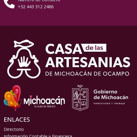
+52 443 312 2486
ENLACES
Directorio
Información Contable y Financiera